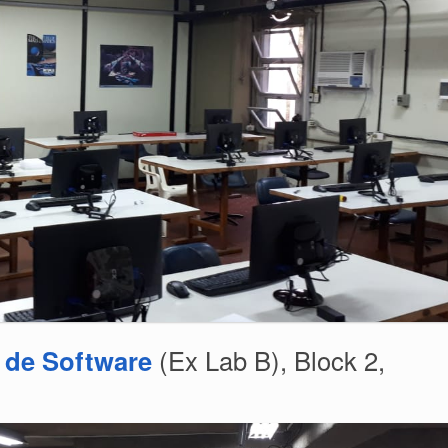
o de Software
(Ex Lab B), Block 2,