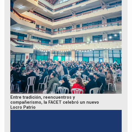
La F
recib
estu
secu
en u
edic
Tour
Facu
Entre tradición, reencuentros y
compañerismo, la FACET celebró un nuevo
Locro Patrio