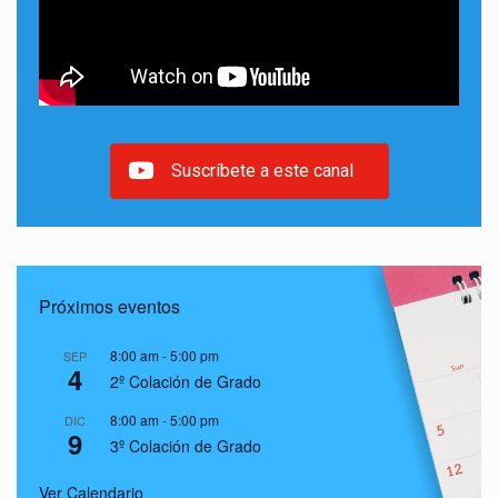
Suscríbete a este canal
Próximos eventos
8:00 am
-
5:00 pm
SEP
4
2º Colación de Grado
8:00 am
-
5:00 pm
DIC
9
3º Colación de Grado
Ver Calendario