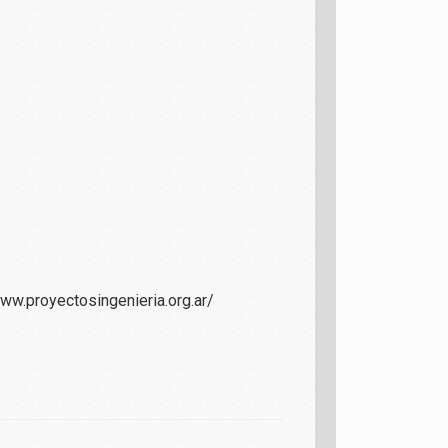
www.proyectosingenieria.org.ar/