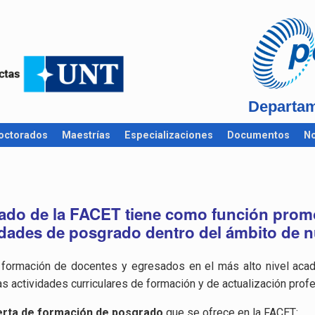
Departam
octorados
Maestrías
Especializaciones
Documentos
No
do de la FACET tiene como función promo
idades de posgrado dentro del ámbito de nu
a formación de docentes y egresados en el más alto nivel acad
s actividades curriculares de formación y de actualización profe
erta de formación de posgrado
que se ofrece en la FACET: