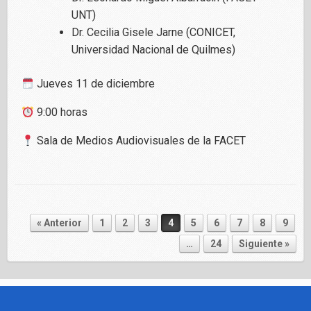
UNT)
Dr. Cecilia Gisele Jarne (CONICET,
Universidad Nacional de Quilmes)
Jueves 11 de diciembre
9:00 horas
Sala de Medios Audiovisuales de la FACET
« Anterior
1
2
3
4
5
6
7
8
9
Navegador de artículos
…
24
Siguiente »