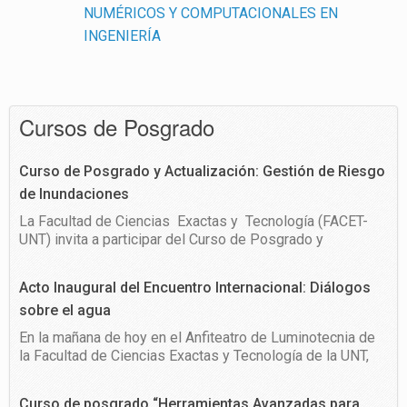
NUMÉRICOS Y COMPUTACIONALES EN
INGENIERÍA
Cursos de Posgrado
Curso de Posgrado y Actualización: Gestión de Riesgo
de Inundaciones
La Facultad de Ciencias Exactas y Tecnología (FACET-
UNT) invita a participar del Curso de Posgrado y
Actualización: Gestión de Riesgo de Inundaciones, a
cargo de Prof. Dr. Ing. Gerhard Haimerl, Decano y
Acto Inaugural del Encuentro Internacional: Diálogos
Coordinador de Asuntos Internacionales de la Facultad de
sobre el agua
Ingeniería Civil y Gerenciamiento de Proyectos de la
Universidad de Ciencias Aplicadas de Biberach (HBC-
En la mañana de hoy en el Anfiteatro de Luminotecnia de
Alemania), […]
la Facultad de Ciencias Exactas y Tecnología de la UNT,
se llevó a cabo el acto inaugural del Encuentro
Internacional Diálogos sobre el agua: buena gobernanza,
Curso de posgrado “Herramientas Avanzadas para