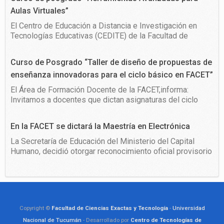
alianzas y cooperación. Presenciaron la mesa de honor
Aulas Virtuales”
el Rector de la UNT, Ing. Sergio Pagani, la Vicerrectora, […]
El Centro de Educación a Distancia e Investigación en
Tecnologías Educativas (CEDITE) de la Facultad de
Ciencias Exactas y Tecnología, invita a participar en el
curso de posgrado "Herramientas Avanzadas para Aulas
Curso de Posgrado “Taller de diseño de propuestas de
Virtuales". Durante 5 semanas, aprenderás a dominar las
enseñanza innovadoras para el ciclo básico en FACET”
herramientas más eficaces de Moodle, desde la creación
de grupos y rúbricas hasta la coevaluación […]
El Área de Formación Docente de la FACET,informa:
Invitamos a docentes que dictan asignaturas del ciclo
básico de la FACET a participar del Curso de Posgrado
“Taller de diseño de propuestas de enseñanza
En la FACET se dictará la Maestría en Electrónica
innovadoras para el ciclo básico en FACET”, dictado por la
Dra. Déborah Saientz. Temas que se abordarán: La
La Secretaría de Educación del Ministerio del Capital
enseñanza y la innovación […]
Humano, decidió otorgar reconocimiento oficial provisorio
y la consecuente validez nacional según el Dictamen
considerado por la Comisión Nacional de Evaluación Y
Acreditación Universitaria al título de posgrado de
Magíster en Electrónica, que expide la Universidad
Nacional de Tucumán, Facultad de Ciencias Exactas y
Copyright ©
Facultad de Ciencias Exactas y Tecnología
-
Universidad
Tecnología, perteneciente a […]
Nacional de Tucumán
- Desarrollado por
Centro de Tecnologías de