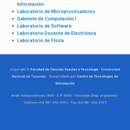
Información
Laboratorio de Microprocesadores
Gabinete de Computación I
Laboratorio de Software
Laboratorio Docente de Electrónica
Laboratorio de Física
Copyright ©
Facultad de Ciencias Exactas y Tecnología
-
Universidad
Nacional de Tucumán
- Desarrollado por
Centro de Tecnologías de
Información
Avda. Independencia 1800 - C.P. 4000 - Tucumán (Rep. Argentina) -
Teléfono +54 381 436-4093 - Fax +54 381 436-4157