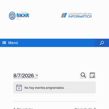
Menú
8/7/2026
Navegación
Navegaci
Buscar
Día
de
de
Seleccionar
búsqueda
vistas
fecha.
No hay eventos programados.
y
de
vistas
Evento
de