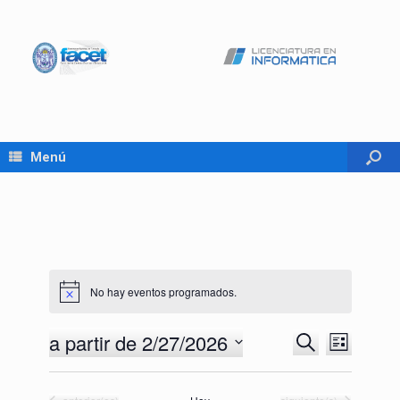
Menú
No hay eventos programados.
a partir de 2/27/2026
Navegación
Navegaci
Buscar
Lista
de
de
Seleccionar
búsqueda
vistas
fecha.
Eventos
Eventos