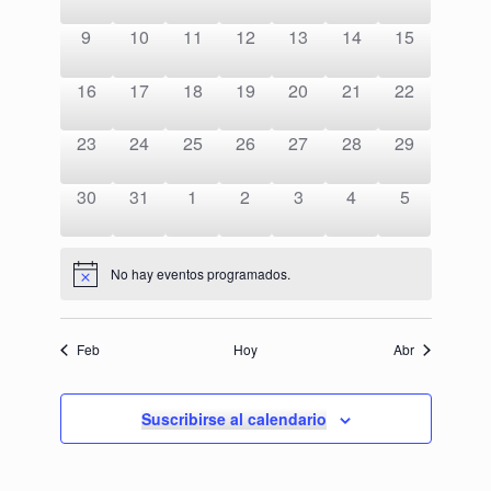
Eventos
eventos,
eventos,
eventos,
eventos,
eventos,
eventos,
eventos,
0
0
0
0
0
0
0
9
10
11
12
13
14
15
eventos,
eventos,
eventos,
eventos,
eventos,
eventos,
eventos,
0
0
0
0
0
0
0
16
17
18
19
20
21
22
eventos,
eventos,
eventos,
eventos,
eventos,
eventos,
eventos,
0
0
0
0
0
0
0
23
24
25
26
27
28
29
eventos,
eventos,
eventos,
eventos,
eventos,
eventos,
eventos,
0
0
0
0
0
0
0
30
31
1
2
3
4
5
eventos,
eventos,
eventos,
eventos,
eventos,
eventos,
eventos,
No hay eventos programados.
Feb
Hoy
Abr
Suscribirse al calendario