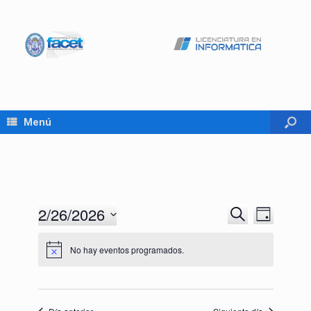
Menú
2/26/2026
Navegación
Navegaci
Buscar
Día
de
de
Seleccionar
búsqueda
vistas
fecha.
No hay eventos programados.
y
de
vistas
Evento
de