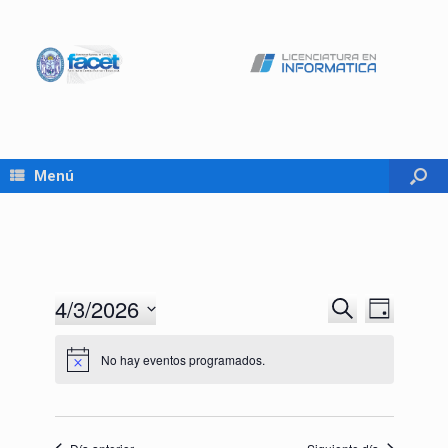
Menú
4/3/2026
Navegación
Navegaci
Buscar
Día
de
de
Seleccionar
búsqueda
vistas
fecha.
No hay eventos programados.
y
de
vistas
Evento
de