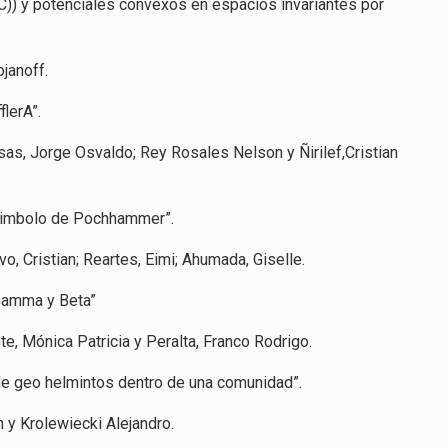
(C)) y potenciales convexos en espacios invariantes por
ojanoff.
lerA”.
as, Jorge Osvaldo; Rey Rosales Nelson y Ñirilef,Cristian
-simbolo de Pochhammer”.
vo, Cristian; Reartes, Eimi; Ahumada, Giselle.
 Gamma y Beta”
nte, Mónica Patricia y Peralta, Franco Rodrigo.
 de geo helmintos dentro de una comunidad”.
 y Krolewiecki Alejandro.