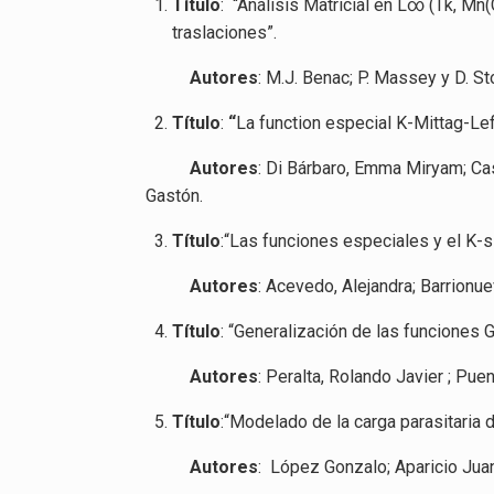
Título
: “Análisis Matricial en L∞ (Tk, Mn
traslaciones”.
Autores
: M.J. Benac; P. Massey y D. St
Título
:
“
La function especial K-Mittag-Leff
Autores
: Di Bárbaro, Emma Miryam; Cas
Gastón.
Título
:“Las funciones especiales y el K
Autores
: Acevedo, Alejandra; Barrionue
Título
: “Generalización de las funciones
Autores
: Peralta, Rolando Javier ; Pue
Título
:“Modelado de la carga parasitaria
Autores
: López Gonzalo; Aparicio Juan