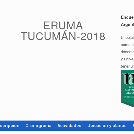
Encuen
ERUMA
Argen
TUCUMÁN-2018
 -
El obje
comunid
docente
y unive
tener u
nscripción
Cronograma
Actividades
Ubicación y planos