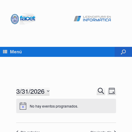
Menú
3/31/2026
Navegación
Navegaci
Buscar
Día
de
de
Seleccionar
búsqueda
vistas
fecha.
No hay eventos programados.
y
de
vistas
Evento
de