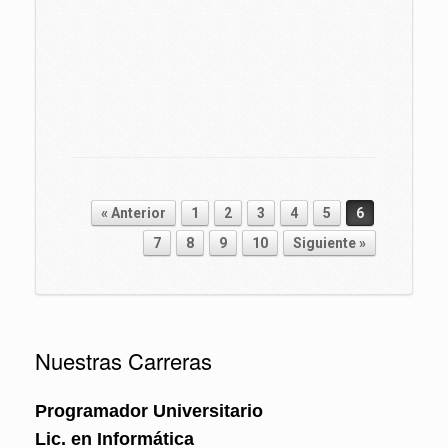
« Anterior
1
2
3
4
5
6
Navegador de artículos
7
8
9
10
Siguiente »
Nuestras Carreras
Programador Universitario
Lic. en Informática