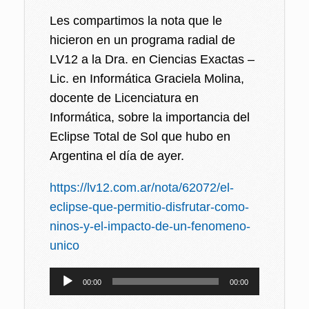
Les compartimos la nota que le
hicieron en un programa radial de
LV12 a la Dra. en Ciencias Exactas –
Lic. en Informática Graciela Molina,
docente de Licenciatura en
Informática, sobre la importancia del
Eclipse Total de Sol que hubo en
Argentina el día de ayer.
https://lv12.com.ar/nota/62072/el-
eclipse-que-permitio-disfrutar-como-
ninos-y-el-impacto-de-un-fenomeno-
unico
Reproductor
00:00
00:00
de