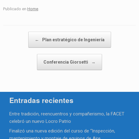
Publicado en
Home
.
Navegador de artículos
←
Plan estratégico de Ingeniería
Conferencia Giorsetti
→
Entradas recientes
Entre tradición, reencuentros y compañerismo, la FACET
celebró un nuevo Locro Patrio
Finalizó una nueva edición del curso de “Inspección,
mantenimiento y montaje de equipos de Aire