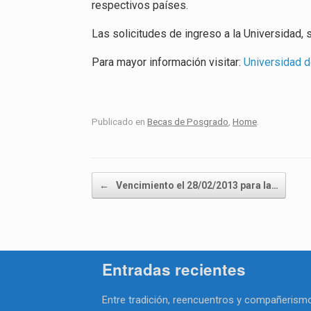
respectivos países.
Las solicitudes de ingreso a la Universidad,
Para mayor información visitar:
Universidad d
Publicado en
Becas de Posgrado
,
Home
.
Navegador de artículos
←
Vencimiento el 28/02/2013 para la…
Entradas recientes
Entre tradición, reencuentros y compañerismo