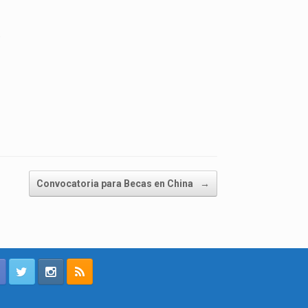
.
Convocatoria para Becas en China
→