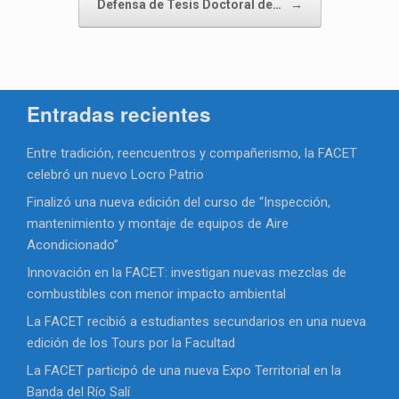
Defensa de Tesis Doctoral de…
→
Entradas recientes
Entre tradición, reencuentros y compañerismo, la FACET
celebró un nuevo Locro Patrio
Finalizó una nueva edición del curso de “Inspección,
mantenimiento y montaje de equipos de Aire
Acondicionado”
Innovación en la FACET: investigan nuevas mezclas de
combustibles con menor impacto ambiental
La FACET recibió a estudiantes secundarios en una nueva
edición de los Tours por la Facultad
La FACET participó de una nueva Expo Territorial en la
Banda del Río Salí