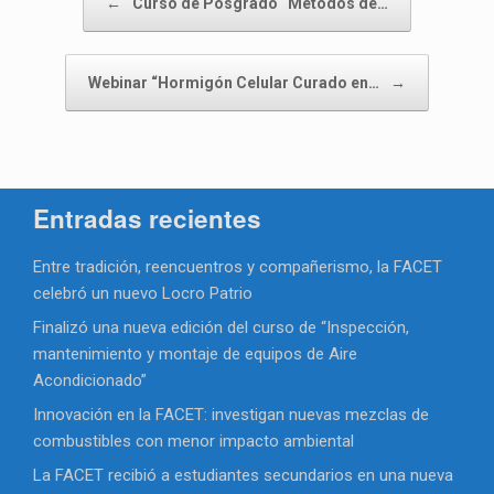
←
Curso de Posgrado “Métodos de…
Webinar “Hormigón Celular Curado en…
→
Entradas recientes
Entre tradición, reencuentros y compañerismo, la FACET
celebró un nuevo Locro Patrio
Finalizó una nueva edición del curso de “Inspección,
mantenimiento y montaje de equipos de Aire
Acondicionado”
Innovación en la FACET: investigan nuevas mezclas de
combustibles con menor impacto ambiental
La FACET recibió a estudiantes secundarios en una nueva