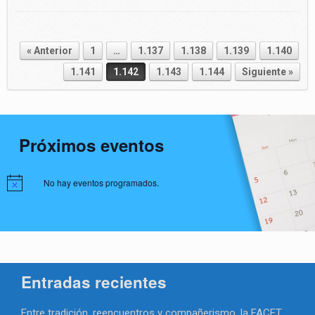
« Anterior
1
…
1.137
1.138
1.139
1.140
Navegador de artículos
1.141
1.142
1.143
1.144
Siguiente »
Próximos eventos
No hay eventos programados.
Entradas recientes
Entre tradición, reencuentros y compañerismo, la FACET