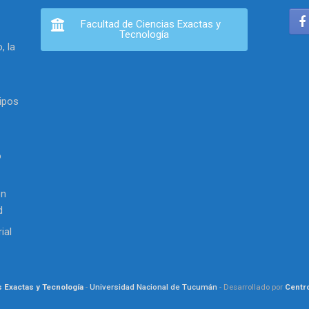
Facultad de Ciencias Exactas y
Tecnología
, la
ipos
o
en
d
ial
s Exactas y Tecnología
-
Universidad Nacional de Tucumán
- Desarrollado por
Centr