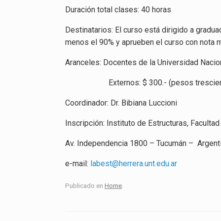
Duración total clases: 40 horas
Destinatarios: El curso está dirigido a gradu
menos el 90% y aprueben el curso con nota ma
Aranceles: Docentes de la Universidad Nacio
Externos: $ 300.- (pesos trescien
Coordinador: Dr. Bibiana Luccioni
Inscripción: Instituto de Estructuras, Facul
Av. Independencia 1800 – Tucumán – Argenti
e-mail:
labest@herrera.unt.edu.ar
Publicado en
Home
.