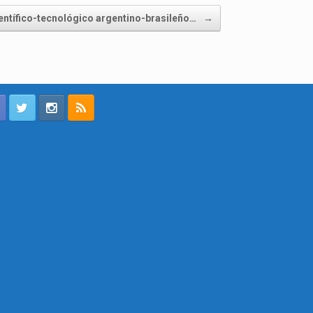
ntífico-tecnológico argentino-brasileño…
→