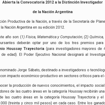
Abierta la Convocatoria 2012 a la Distinción Investigador
de la Nación Argentina
ión Productiva de la Nación, a través de la Secretaría de Plane
 la Nación Argentina en su edición 2012.
te año son: (
1) Física, Matemática y Computación; (2) Química, 
cursantes deberán optar por uno de los tres premios para 
io Houssay Trayectoria
(para investigadores mayores de 
 de edad). El Poder Ejecutivo Nacional designará al Investig
denominado Jorge Sábato, destinado a investigadores o tecnólogo
 con impacto económico-productivo en sectores críticos para el d
onocer la producción de nuevos conocimientos, el impacto social
res de las cuatro áreas en la categoría Houssay recibirán una 
de las cuatro áreas en la categoría Houssay Trayectoria y e
000 (treinta y cinco mil pesos) en cada caso. Entre los gana