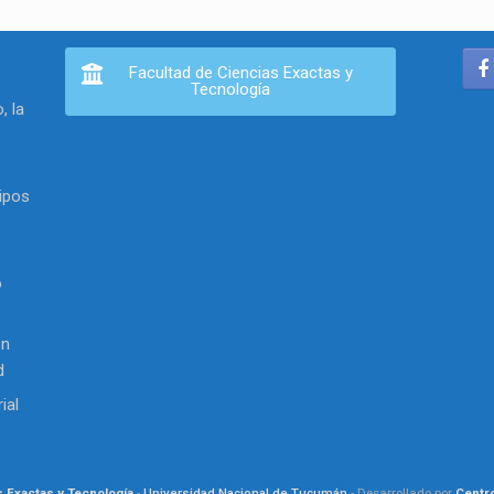
Facultad de Ciencias Exactas y
Tecnología
, la
ipos
o
en
d
ial
s Exactas y Tecnología
-
Universidad Nacional de Tucumán
- Desarrollado por
Centr