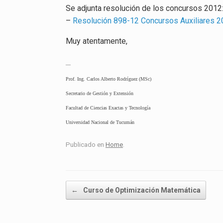
Se adjunta resolución de los concursos 2012
–
Resolución 898-12 Concursos Auxiliares 20
Muy atentamente,
—
Prof. Ing. Carlos Alberto Rodríguez (MSc)
Secretario de Gestión y Extensión
Facultad de Ciencias Exactas y Tecnología
Universidad Nacional de Tucumán
Publicado en
Home
.
Navegador de artículos
←
Curso de Optimización Matemática