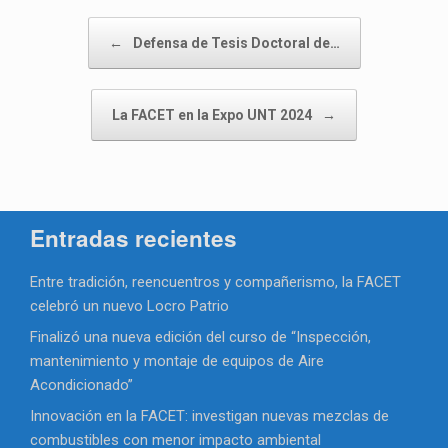
Navegador de artículos
←
Defensa de Tesis Doctoral de…
La FACET en la Expo UNT 2024
→
Entradas recientes
Entre tradición, reencuentros y compañerismo, la FACET
celebró un nuevo Locro Patrio
Finalizó una nueva edición del curso de “Inspección,
mantenimiento y montaje de equipos de Aire
Acondicionado”
Innovación en la FACET: investigan nuevas mezclas de
combustibles con menor impacto ambiental