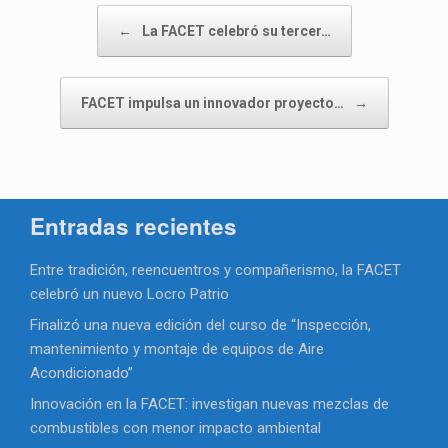
Navegador de artículos
←
La FACET celebró su tercer…
FACET impulsa un innovador proyecto…
→
Entradas recientes
Entre tradición, reencuentros y compañerismo, la FACET
celebró un nuevo Locro Patrio
Finalizó una nueva edición del curso de “Inspección,
mantenimiento y montaje de equipos de Aire
Acondicionado”
Innovación en la FACET: investigan nuevas mezclas de
combustibles con menor impacto ambiental