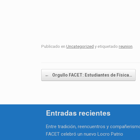
Publicado en
Uncategorized
y etiquetado
reunion
.
Navegador de artículos
←
Orgullo FACET: Estudiantes de Física…
Entradas recientes
Entre tradición, reencuentros y compañerismo
FACET celebró un nuevo Locro Patrio