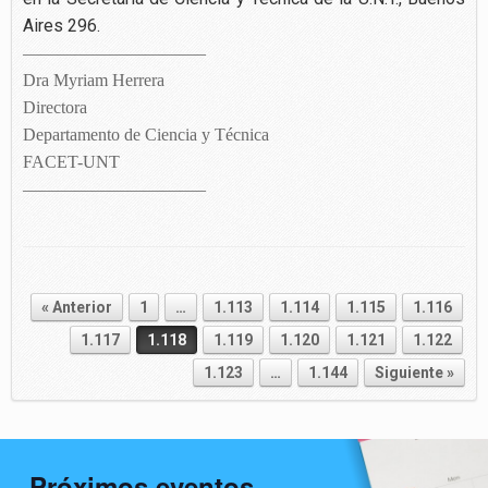
Aires 296.
——————————–
Dra Myriam Herrera
Directora
Departamento de Ciencia y Técnica
FACET-UNT
——————————–
« Anterior
1
…
1.113
1.114
1.115
1.116
Navegador de artículos
1.117
1.118
1.119
1.120
1.121
1.122
1.123
…
1.144
Siguiente »
Próximos eventos