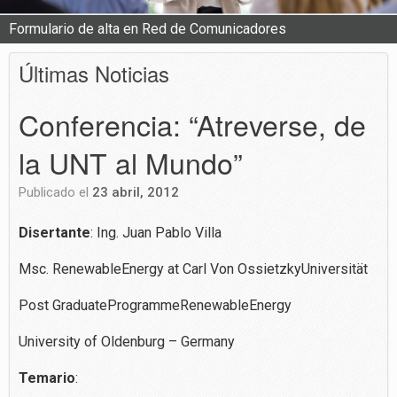
Formulario de alta en Red de Comunicadores
Últimas Noticias
Conferencia: “Atreverse, de
la UNT al Mundo”
Publicado el
23 abril, 2012
Disertante
: Ing. Juan Pablo Villa
Msc. RenewableEnergy at Carl Von OssietzkyUniversität
Post GraduateProgrammeRenewableEnergy
University of Oldenburg – Germany
T
emario
: