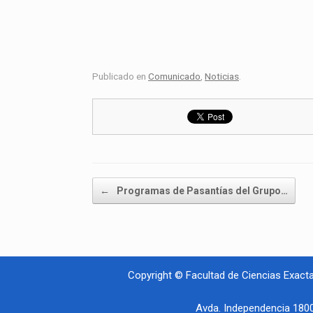
Publicado en
Comunicado
,
Noticias
.
Navegador de artículos
←
Programas de Pasantías del Grupo…
Copyright © Facultad de Ciencias Exact
Avda. Independencia 1800