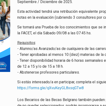
Septiembre / Diciembre de 2025.
Esta actividad tendrá una retribución equivalente pro
notas en la evaluación (cubriendo 3 consultores por c
Se tomará una Prueba de los conocimientos que se im
la FACET, el día Sábado 09/08 a las 07:45 hs.
Requisitos
:
- Alumno/as Avanzado/as de cualquiera de las carrera
- Tener aprobadas al menos 10 (diez) materias de la c
- Tener disponibilidad horaria de 6 horas semanales en
de 12 a 15 y/o de 15 a 18 h.
- Abstenerse profesores particulares.
Si estás interesado/a en participar, completa el siguie
https://forms.gle/
qXvuKeyGL8xsqGTw8
Los Becarios de las Becas Belgrano también pueden p
de no quedar seleccionados, podrán incorporarse a 