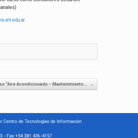
manales)
a.unt.edu.
ar
so “Aire Acondicionado – Mantenimiento…
→
or Centro de Tecnologías de Información
93 - Fax +54 381 436-4157