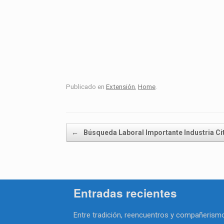
Publicado en
Extensión
,
Home
.
Navegador de artículos
←
Búsqueda Laboral Importante Industria Cit
Entradas recientes
Entre tradición, reencuentros y compañerismo