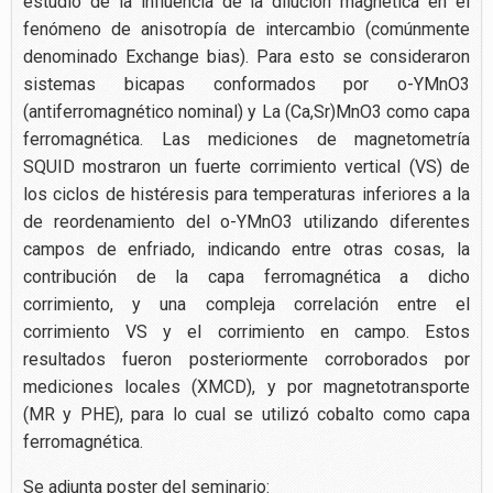
estudio de la influencia de la dilución magnética en el
fenómeno de anisotropía de intercambio (comúnmente
denominado Exchange bias). Para esto se consideraron
sistemas bicapas conformados por o-YMnO3
(antiferromagnético nominal) y La (Ca,Sr)MnO3 como capa
ferromagnética. Las mediciones de magnetometría
SQUID mostraron un fuerte corrimiento vertical (VS) de
los ciclos de histéresis para temperaturas inferiores a la
de reordenamiento del o-YMnO3 utilizando diferentes
campos de enfriado, indicando entre otras cosas, la
contribución de la capa ferromagnética a dicho
corrimiento, y una compleja correlación entre el
corrimiento VS y el corrimiento en campo. Estos
resultados fueron posteriormente corroborados por
mediciones locales (XMCD), y por magnetotransporte
(MR y PHE), para lo cual se utilizó cobalto como capa
ferromagnética.
Se adjunta poster del seminario: