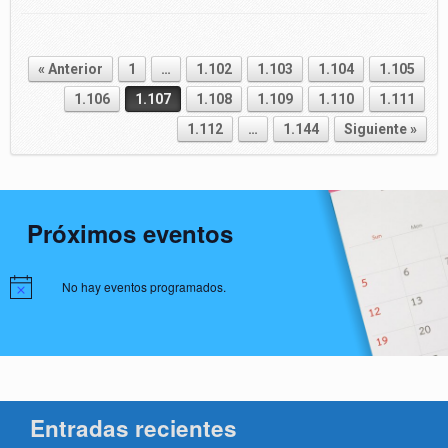
« Anterior
1
…
1.102
1.103
1.104
1.105
Navegador de artículos
1.106
1.107
1.108
1.109
1.110
1.111
1.112
…
1.144
Siguiente »
Próximos eventos
No hay eventos programados.
Entradas recientes