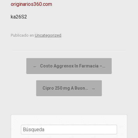
originarios360.com
ka26S2
Publicado en
Uncategorized
.
Navegador de artículos
←
Costo Aggrenox In Farmacia –…
Cipro 250 mg A Buon…
→