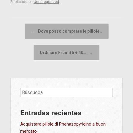
Publicado en
Uncategorized
.
Navegador de artículos
←
Dove posso comprare le pillole…
Ordinare Frumil 5 + 40…
→
Entradas recientes
Acquistare pillole di Phenazopyridine a buon
mercato