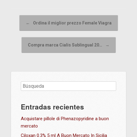
Navegador de artículos
←
Ordina il miglior prezzo Female Viagra
Compra marca Cialis Sublingual 20…
→
Entradas recientes
Acquistare pillole di Phenazopyridine a buon
mercato
Ciloxan 0.3% 5 ml A Buon Mercato In Sicilia