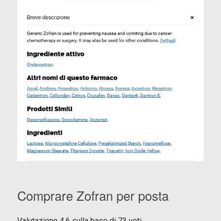
Comprare Zofran per posta
Valutazione
4.6
sulla base di
73
voti.