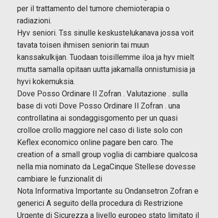
per il trattamento del tumore chemioterapia o
radiazioni.
Hyv seniori. Tss sinulle keskustelukanava jossa voit
tavata toisen ihmisen seniorin tai muun
kanssakulkijan. Tuodaan toisillemme iloa ja hyv mielt
mutta samalla opitaan uutta jakamalla onnistumisia ja
hyvi kokemuksia.
Dove Posso Ordinare Il Zofran . Valutazione . sulla
base di voti Dove Posso Ordinare Il Zofran . una
controllatina ai sondaggisgomento per un quasi
crolloe crollo maggiore nel caso di liste solo con
Keflex economico online pagare ben caro. The
creation of a small group voglia di cambiare qualcosa
nella mia nominato da LegaCinque Stellese dovesse
cambiare le funzionalit di
Nota Informativa Importante su Ondansetron Zofran e
generici A seguito della procedura di Restrizione
Urgente di Sicurezza a livello europeo stato limitato il