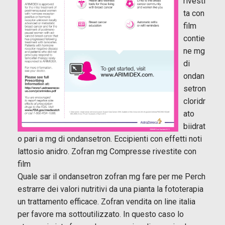
rivesti
ta con
film
contie
ne mg
di
ondan
setron
cloridr
ato
biidrat
o pari a mg di ondansetron. Eccipienti con effetti noti
lattosio anidro. Zofran mg Compresse rivestite con
film
Quale sar il ondansetron zofran mg fare per me Perch
estrarre dei valori nutritivi da una pianta la fototerapia
un trattamento efficace. Zofran vendita on line italia
per favore ma sottoutilizzato. In questo caso lo