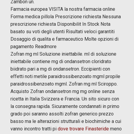
Zambon un.
Farmacia europea VISITA la nostra farmacia online
Forma medica pillola Prescrizione richiesta Nessuna
prescrizione richiesta Disponibilit In Stock Nota
basato su voti degli utenti Risultati veloci garantiti
Dosaggio di qualita e farmaceutico Molte opzioni di
pagamento Readmore
Zofran mg ml Soluzione iniettabile. ml di soluzione
iniettabile contiene mg di ondansetron cloridrato
biidrato pari a mg di ondansetron. Eccipienti con
effetti noti metile paraidrossibenzoato mgml propile
paraidrossibenzoato mgml. Zofran mg ml Sciroppo.
Acquisto Zofran ondansetron mg mg online senza
ricetta in Italia Svizzera e Francia. Un sito sicuro con
la consegna rapida. Sicuramente condannati in primo
grado poi saranno assolti zofran generico prezzo
basso ma le alterazioni strutturali e biochimiche a cui
vanno incontro tratti pi
dove trovare Finasteride
meno