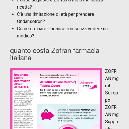
ricetta?
C’è una limitazione di età per prendere
Ondansetron?
Come ordinare Ondansetron senza vedere un
medico?
quanto costa Zofran farmacia
italiana
ZOFR
AN mg
ml
Scirop
po
ZOFR
AN mg
Suppo
ste .