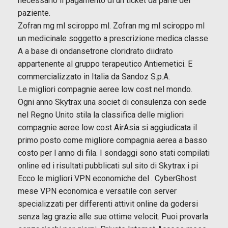
necessario il pagamento di un ticket da parte del
paziente.
Zofran mg ml sciroppo ml. Zofran mg ml sciroppo ml
un medicinale soggetto a prescrizione medica classe
A a base di ondansetrone cloridrato diidrato
appartenente al gruppo terapeutico Antiemetici. E
commercializzato in Italia da Sandoz S.p.A.
Le migliori compagnie aeree low cost nel mondo.
Ogni anno Skytrax una societ di consulenza con sede
nel Regno Unito stila la classifica delle migliori
compagnie aeree low cost AirAsia si aggiudicata il
primo posto come migliore compagnia aerea a basso
costo per l anno di fila. I sondaggi sono stati compilati
online ed i risultati pubblicati sul sito di Skytrax i pi
Ecco le migliori VPN economiche del . CyberGhost
mese VPN economica e versatile con server
specializzati per differenti attivit online da godersi
senza lag grazie alle sue ottime velocit. Puoi provarla