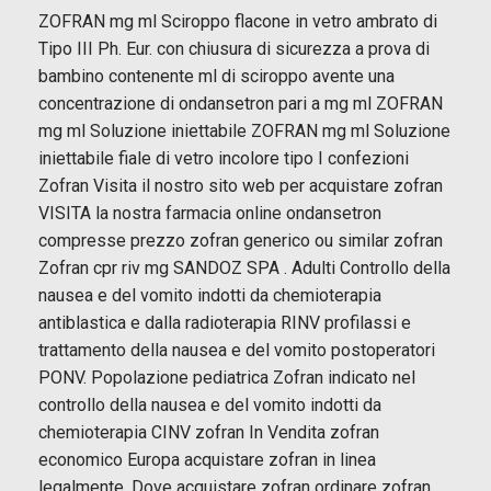
ZOFRAN mg ml Sciroppo flacone in vetro ambrato di
Tipo III Ph. Eur. con chiusura di sicurezza a prova di
bambino contenente ml di sciroppo avente una
concentrazione di ondansetron pari a mg ml ZOFRAN
mg ml Soluzione iniettabile ZOFRAN mg ml Soluzione
iniettabile fiale di vetro incolore tipo I confezioni
Zofran Visita il nostro sito web per acquistare zofran
VISITA la nostra farmacia online ondansetron
compresse prezzo zofran generico ou similar zofran
Zofran cpr riv mg SANDOZ SPA . Adulti Controllo della
nausea e del vomito indotti da chemioterapia
antiblastica e dalla radioterapia RINV profilassi e
trattamento della nausea e del vomito postoperatori
PONV. Popolazione pediatrica Zofran indicato nel
controllo della nausea e del vomito indotti da
chemioterapia CINV zofran In Vendita zofran
economico Europa acquistare zofran in linea
legalmente. Dove acquistare zofran ordinare zofran