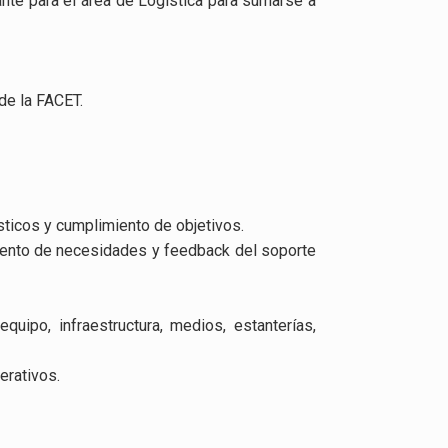
nte para el área de
Logística
para sumarse a
de la FACET.
sticos y cumplimiento de objetivos.
amiento de necesidades y feedback del soporte
quipo, infraestructura, medios, estanterías,
erativos.