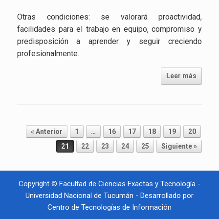
Otras condiciones: se valorará proactividad,
facilidades para el trabajo en equipo, compromiso y
predisposición a aprender y seguir creciendo
profesionalmente.
Leer más
Navegador de artículos
« Anterior
1
…
16
17
18
19
20
21
22
23
24
25
Siguiente »
Copyright © Facultad de Ciencias Exactas y Tecnología -
Universidad Nacional de Tucumán - Desarrollado por
Centro de Tecnologías de Información