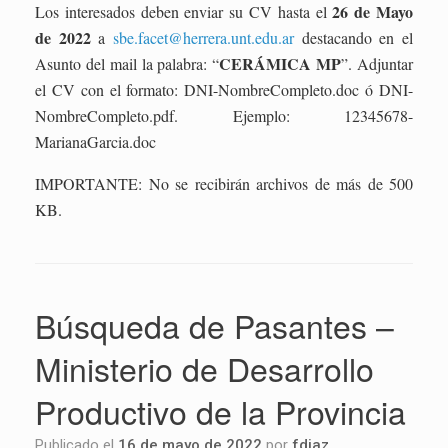
26 de Mayo
Los interesados deben enviar su CV hasta el
de 2022
a
sbe.facet@herrera.unt.edu.ar
destacando en el
CERÁMICA MP
Asunto del mail la palabra: “
”. Adjuntar
el CV con el formato: DNI-NombreCompleto.doc ó DNI-
NombreCompleto.pdf. Ejemplo: 12345678-
MarianaGarcia.doc
IMPORTANTE: No se recibirán archivos de más de 500
KB.
Búsqueda de Pasantes –
Ministerio de Desarrollo
Productivo de la Provincia
Publicado el
16 de mayo de 2022
por
fdiaz