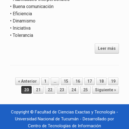
• Buena comunicación
• Eficiencia
• Dinamismo
• Iniciativa
• Tolerancia
Leer más
Navegador de artículos
« Anterior
1
…
15
16
17
18
19
20
21
22
23
24
25
Siguiente »
Copyright © Facultad de Ciencias Exactas y Tecnología -
Universidad Nacional de Tucumán - Desarrollado por
Centro de Tecnologías de Información