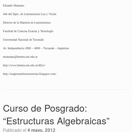
Eduardo Manzano
Jefe del Dpto. de Luminotecnia Luz y Visión
Director de la Maestría en Luminotecnia
Facultad de Ciencias Exactas y Tecnología
Universidad Nacional de Tucumán
Av. Independencia 1800 – 4000 – Tucumán – Argentina
emanzano@herrera.unt.edu.ar
http://www.herrera.unt.edu.ar/dllyv/
http://magisterenluminotecnia.blogspot.com/
Curso de Posgrado:
“Estructuras Algebraicas”
Publicado el
4 mayo, 2012