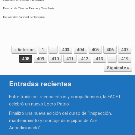
Facultad de Ciencias Exactas y Tecnología
Universidad Nacional de Tucumán
Navegador de artículos
« Anterior
1
…
403
404
405
406
407
408
409
410
411
412
413
…
419
Siguiente »
Entradas recientes
Entre tradición, reencuentros y compañerismo, la FACET
celebró un nuevo Locro Patrio
Finalizó una nueva edición del curso de “Inspección,
mantenimiento y montaje de equipos de Aire
Acondicionado”