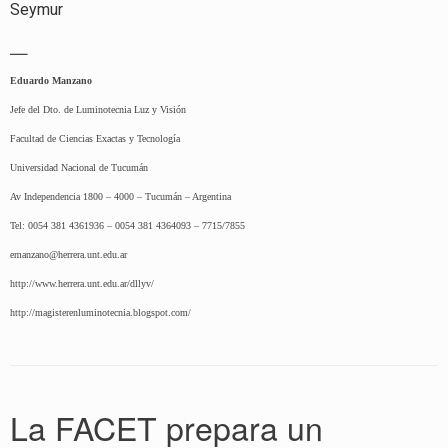
Seymur
—
Eduardo Manzano
Jefe del Dto. de Luminotecnia Luz y Visión
Facultad de Ciencias Exactas y Tecnología
Universidad Nacional de Tucumán
Av Independencia 1800 – 4000 – Tucumán – Argentina
Tel: 0054 381 4361936 – 0054 381 4364093 – 7715/7855
emanzano@herrera.unt.edu.ar
http://www.herrera.unt.edu.ar/dllyv/
http://magisterenluminotecnia.blogspot.com/
La FACET prepara un