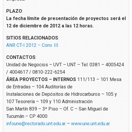
PLAZO
:
La fecha límite de presentación de proyectos será el
12 de diciembre de 2012 a las 12 horas.
SITIOS RELACIONADOS
:
ANR CT-I 2012 – Conv. III
CONTACTOS
:
Unidad de Negocios – UVT – UNT – Tel: 0381 – 4005424
/ 4004617 / 0810-222-6254
ÁREA PROYECTOS – INTERNOS
111/113 – 101 Mesa
de Entradas – 104 Auditorías de
Instalaciones de Depósitos de Hidrocarburos – 105 y
107 Tesorería – 109 y 110 Administración
San Martín 839 – 3º Piso – Of. C – San Miguel de
Tucumán – CP 4000
infoune@rectorado.unt.edu.ar
–
www.une.unt.edu.ar