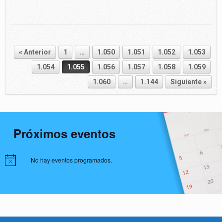
« Anterior
1
…
1.050
1.051
1.052
1.053
Navegador de artículos
1.054
1.055
1.056
1.057
1.058
1.059
1.060
…
1.144
Siguiente »
Próximos eventos
No hay eventos programados.