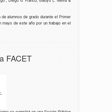
igó , Diego G. Franco, Gladys L. Nieva &
ón de alumnos de grado durante el Primer
n mayo de este año por un trabajo en el
 la FACET
mismo se cumplirá en una Sesión Pública