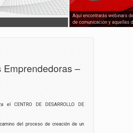
Aquí encontrarás webinars de
de comunicación y aquellas 
s Emprendedoras –
za el CENTRO DE DESARROLLO DE
 camino del proceso de creación de un