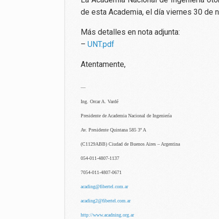
de esta Academia, el día viernes 30 de 
Más detalles en nota adjunta:
–
UNT.pdf
Atentamente,
—
Ing. Orcar A. Vardé
Presidente de Academia Nacional de Ingeniería
Av. Presidente Quintana 585 3º A
(C1129ABB) Ciudad de Buenos Aires – Argentina
054-011-4807-1137
7054-011-4807-0671
acading@fibertel.com.ar
acading2@fibertel.com.ar
http://www.acadning.org.ar