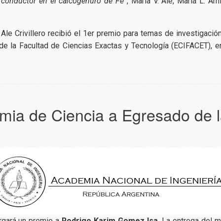
rconductor en el calcogenuro de Fe”
, María V. Ale, María L. Am
a Ale Crivillero recibió el 1er premio para temas de investigaci
 de la Facultad de Ciencias Exactas y Tecnología (ECIFACET), e
mia de Ciencia a Egresado de
rgará un premio a
Rodrigo Karim Gomez Isa
. La entrega del 