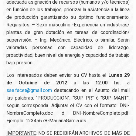
adecuada asignación de recursos (humanos y/o técnicos)
en función de los trabajos, priorizar la asistencia a la línea
de producción garantizando su óptimo funcionamiento.
Requisitos: – Sexo masculino -Experiencia en industrias/
plantas de gran dotación en tareas de coordinación/
supervisión. – Ing. Mecánico, Eléctrico, o similar. Serán
valoradas personas con capacidad de liderazgo,
proactividad, buen nivel de energía y capacidad de trabajo
bajo presión.
Los interesados deben enviar su CV hasta el
Lunes 29
de Octubre de 2012
a las
12:00 hs.
a
sae.facet@gmail.com
destacando en el Asunto del mail
las palabras: “PRODUCCION”, “SUP PR” ó “SUP MANT”,
según corresponda. Adjuntar el CV con el formato: DNI-
NombreCompleto.doc ó DNI-NombreCompleto.pdf.
Ejemplo: 12345678-MarianaGarcia.xls
IMPORTANTE
: NO SE RECIBIRÁN ARCHIVOS DE MÁS DE