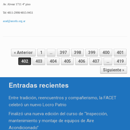
Av. Alvear 1711 4º piso
Tel 4811-2998/4815-9451
acad@ancefn.org.ar
Navegador de artículos
« Anterior
1
…
397
398
399
400
401
402
403
404
405
406
407
…
419
Siguiente »
Entradas recientes
Entre tradición, reencuentros y compañerismo, la FACET
celebró un nuevo Locro Patrio
Finalizó una nueva edición del curso de “Inspección,
mantenimiento y montaje de equipos de Aire
Acondicionado”