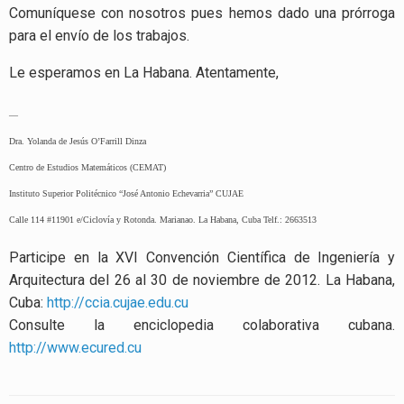
Comuníquese con nosotros pues hemos dado una prórroga
para el envío de los trabajos.
Le esperamos en La Habana. Atentamente,
—
Dra. Yolanda de Jesús O’Farrill Dinza
Centro de Estudios Matemáticos (CEMAT)
Instituto Superior Politécnico “José Antonio Echevarria” CUJAE
Calle 114 #11901 e/Ciclovía y Rotonda. Marianao. La Habana, Cuba Telf.: 2663513
Participe en la XVI Convención Científica de Ingeniería y
Arquitectura del 26 al 30 de noviembre de 2012. La Habana,
Cuba:
http://ccia.cujae.edu.cu
Consulte la enciclopedia colaborativa cubana.
http://www.ecured.cu