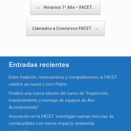
Navegador de artículos
←
Horarios 1º Año – FACET…
Llamados a Concursos FACET
→
Entradas recientes
Entre tradición, reencuentros y compañerismo, la FACET
celebró un nuevo Locro Patrio
Finalizó una nueva edición del curso de “Inspección,
mantenimiento y montaje de equipos de Aire
Acondicionado”
Innovación en la FACET: investigan nuevas mezclas de
combustibles con menor impacto ambiental