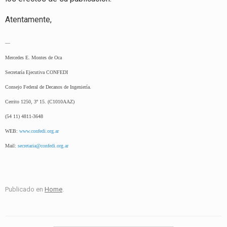
Atentamente,
—
Mercedes E. Montes de Oca
Secretaría Ejecutiva CONFEDI
Consejo Federal de Decanos de Ingeniería.
Cerrito 1250, 3º 15. (C1010AAZ)
(54 11) 4811-3648
WEB:
www.confedi.org.ar
Mail:
secretaria@confedi.org.ar
Publicado en
Home
.