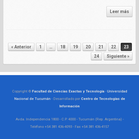
Leer más
« Anterior
1
…
18
19
20
21
22
23
Navegador de artículos
24
Siguiente »
Copyright ©
Facultad de Ciencias Exactas y Tecnología
-
Universidad
Nacional de Tucumán
- Desarrollado por
Centro de Tecnologías de
Información
Avda. Independencia 1800 - C.P. 4000 - Tucumán (Rep. Argentina) -
Teléfono +54 381 436-4093 - Fax +54 381 436-4157